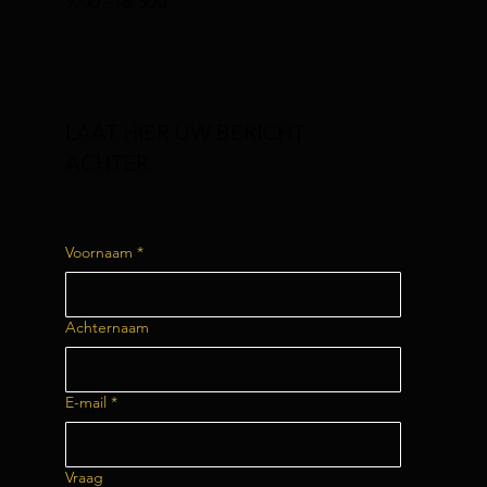
9.00 -18.30u
LAAT HIER UW BERICHT
ACHTER
Voornaam
*
Achternaam
E-mail
*
Vraag